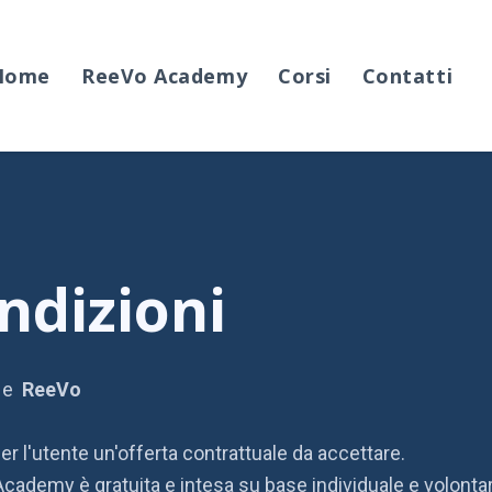
Home
ReeVo Academy
Corsi
Contatti
ndizioni
b e
ReeVo
r l'utente un'offerta contrattuale da accettare.
 Academy è gratuita e intesa su base individuale e volontar